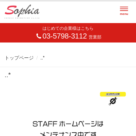
Togg
menu
navig
はじめての企業様はこちら
03-5798-3112
営業部
トップページ
..*
..*