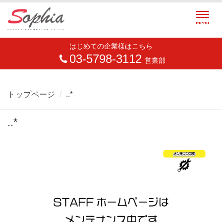
Togg
menu
navig
はじめての企業様はこちら
03-5798-3112
営業部
トップページ
..*
..*