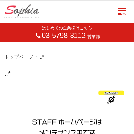
Togg
menu
navig
はじめての企業様はこちら
03-5798-3112
営業部
トップページ
..*
..*