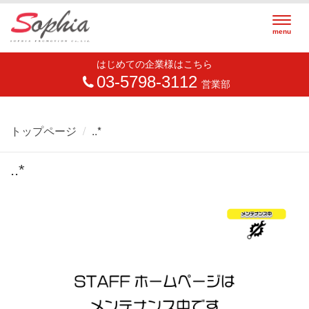
Togg
menu
navig
はじめての企業様はこちら
03-5798-3112
営業部
トップページ
..*
..*