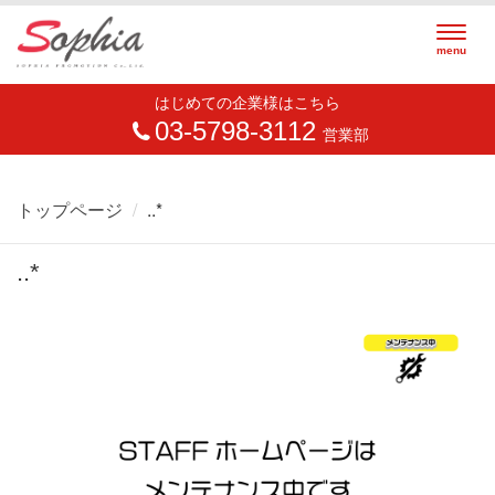
Togg
menu
navig
はじめての企業様はこちら
03-5798-3112
営業部
トップページ
..*
..*