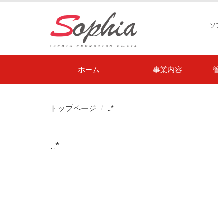
ソ
ホーム
事業内容
トップページ
..*
..*