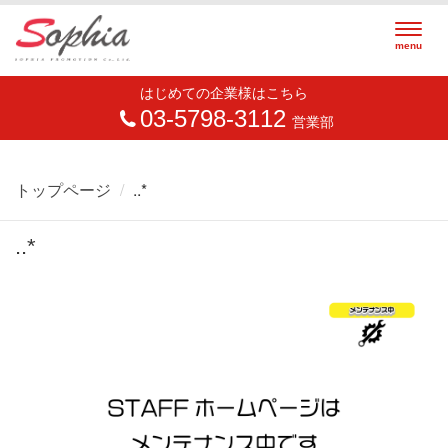
Togg
menu
navig
はじめての企業様はこちら
03-5798-3112
営業部
トップページ
..*
..*