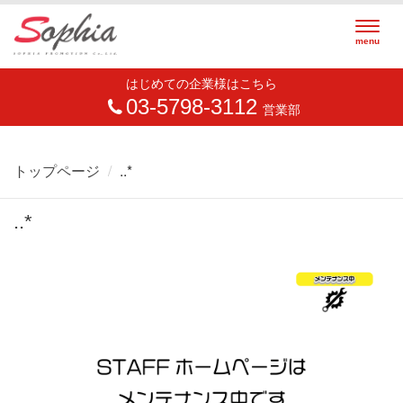
Togg
menu
navig
はじめての企業様はこちら
03-5798-3112
営業部
トップページ
..*
..*