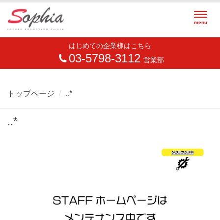
Togg
menu
navig
はじめての企業様はこちら
03-5798-3112
営業部
トップページ
..*
..*