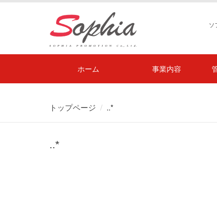
ソ
ホーム
事業内容
トップページ
..*
..*