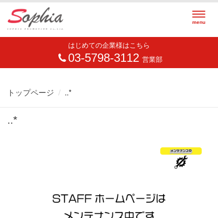
Togg
menu
navig
はじめての企業様はこちら
03-5798-3112
営業部
トップページ
..*
..*