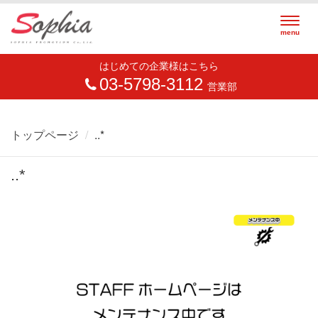
Togg
menu
navig
はじめての企業様はこちら
03-5798-3112
営業部
トップページ
..*
..*