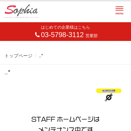
Togg
menu
navig
はじめての企業様はこちら
03-5798-3112
営業部
トップページ
..*
..*