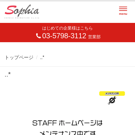
Togg
menu
navig
はじめての企業様はこちら
03-5798-3112
営業部
トップページ
..*
..*