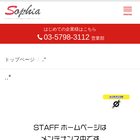
Togg
menu
navig
はじめての企業様はこちら
03-5798-3112
営業部
トップページ
..*
..*