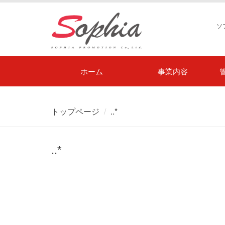
ソ
ホーム
事業内容
トップページ
..*
..*