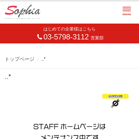
Togg
menu
navig
はじめての企業様はこちら
03-5798-3112
営業部
トップページ
..*
..*