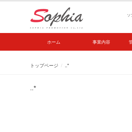
ソ
ホーム
事業内容
トップページ
..*
..*