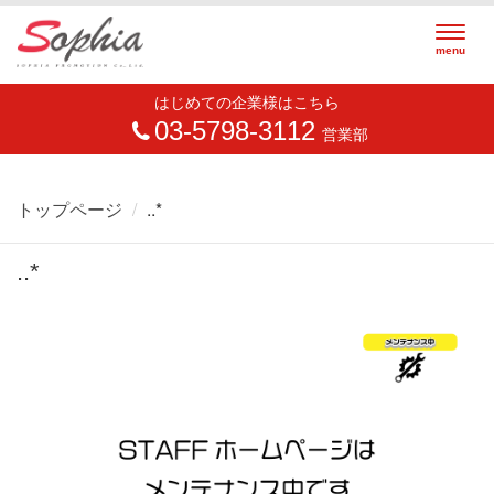
Togg
menu
navig
はじめての企業様はこちら
03-5798-3112
営業部
トップページ
..*
..*