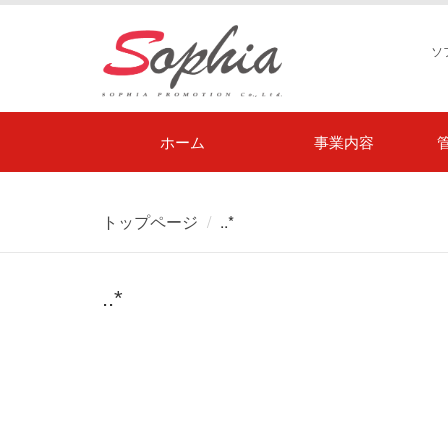
ソ
ホーム
事業内容
トップページ
..*
..*