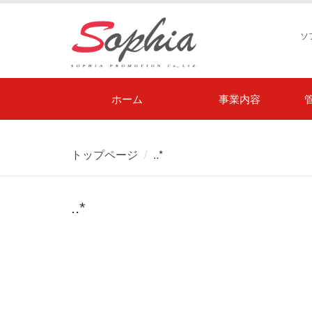
ソ
ホーム
事業内容
トップページ
..*
..*