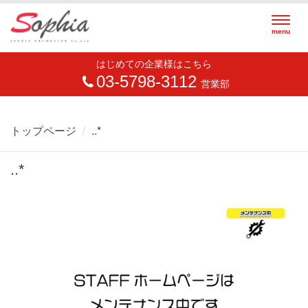
Togg
menu
navig
はじめての企業様はこちら
03-5798-3112
営業部
トップページ
..*
..*