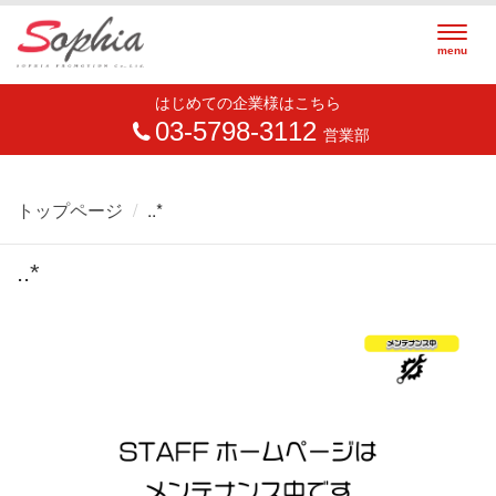
Togg
menu
navig
はじめての企業様はこちら
03-5798-3112
営業部
トップページ
..*
..*