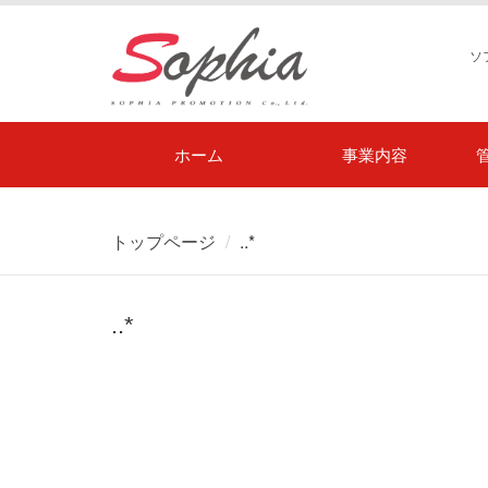
ソ
ホーム
事業内容
トップページ
..*
..*