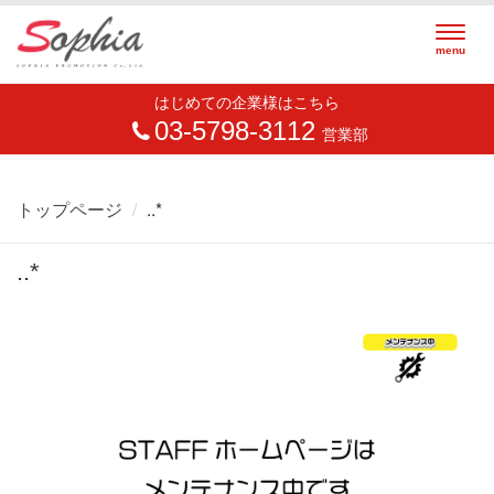
Togg
menu
navig
はじめての企業様はこちら
03-5798-3112
営業部
トップページ
..*
..*