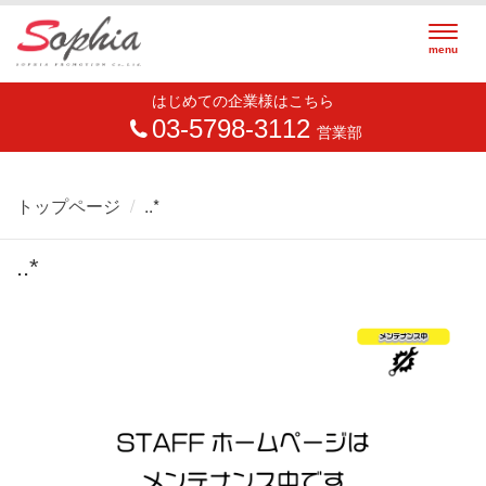
Togg
menu
navig
はじめての企業様はこちら
03-5798-3112
営業部
トップページ
..*
..*