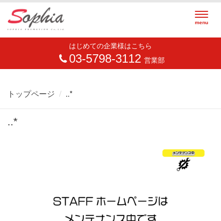
Togg
menu
navig
はじめての企業様はこちら
03-5798-3112
営業部
トップページ
..*
..*