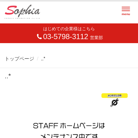
Togg
menu
navig
はじめての企業様はこちら
03-5798-3112
営業部
トップページ
..*
..*