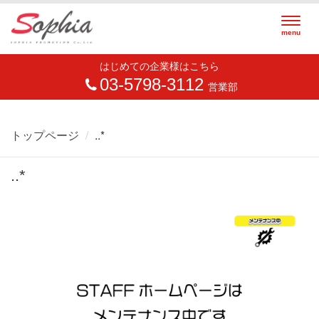
Togg
menu
navig
はじめての企業様はこちら
03-5798-3112
営業部
トップページ
..*
..*