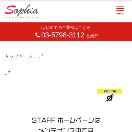
Togg
menu
navig
はじめての企業様はこちら
03-5798-3112
営業部
トップページ
..*
..*