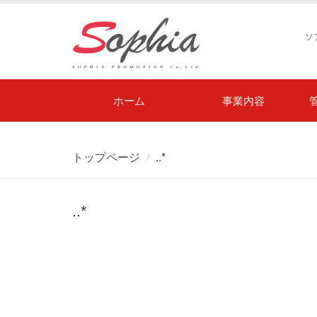
ソ
ホーム
事業内容
トップページ
..*
..*