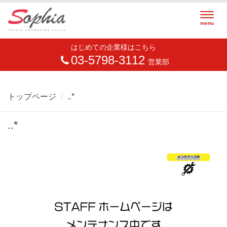
Togg
menu
navig
はじめての企業様はこちら
03-5798-3112
営業部
トップページ
..*
..*