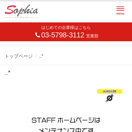
Togg
menu
navig
はじめての企業様はこちら
03-5798-3112
営業部
トップページ
..*
..*