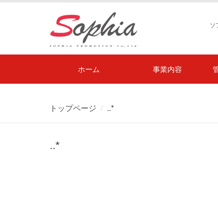
ソ
ホーム
事業内容
トップページ
..*
..*