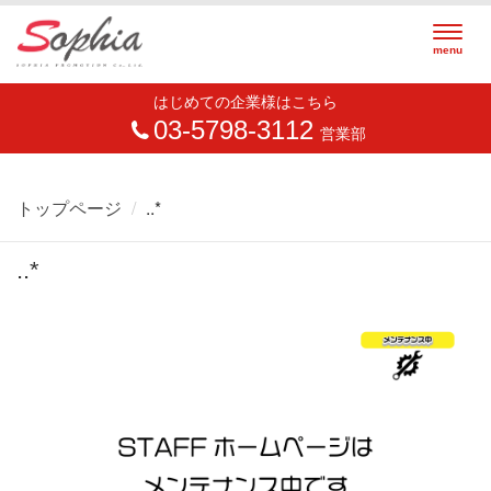
Togg
menu
navig
はじめての企業様はこちら
03-5798-3112
営業部
トップページ
..*
..*