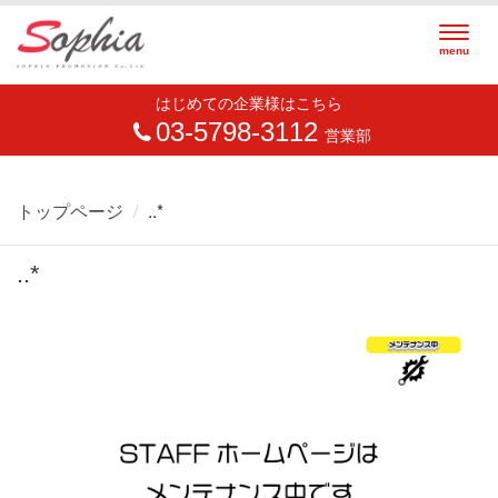
Togg
menu
navig
はじめての企業様はこちら
03-5798-3112
営業部
トップページ
..*
..*