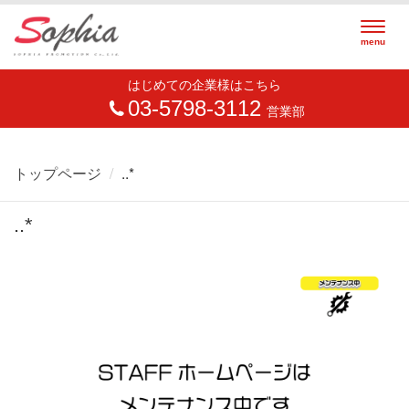
Togg
menu
navig
はじめての企業様はこちら
03-5798-3112
営業部
トップページ
..*
..*