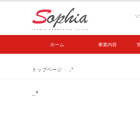
ソ
ホーム
事業内容
トップページ
..*
..*