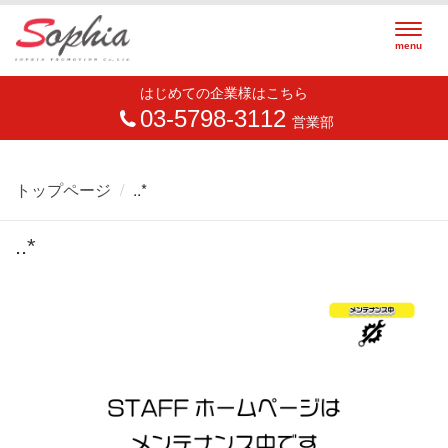
Togg
menu
navig
はじめての企業様はこちら
03-5798-3112
営業部
トップページ
..*
..*