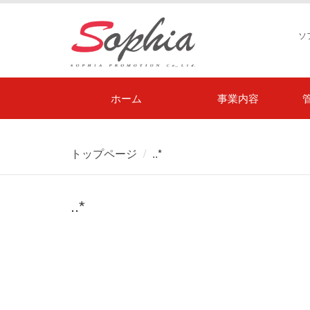
ソ
ホーム
事業内容
トップページ
..*
..*