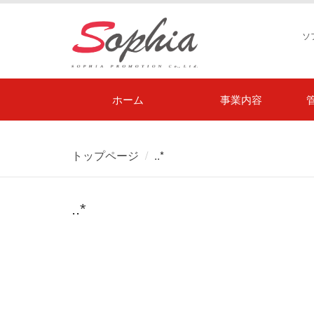
ソ
ホーム
事業内容
トップページ
..*
..*